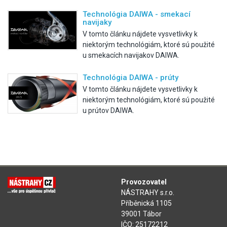
Technológia DAIWA - smekací
navijaky
V tomto článku nájdete vysvetlivky k
niektorým technológiám, ktoré sú použité
u smekacích navijakov DAIWA.
Technológia DAIWA - prúty
V tomto článku nájdete vysvetlivky k
niektorým technológiám, ktoré sú použité
u prútov DAIWA.
Provozovatel
NÁSTRAHY s.r.o.
Příběnická 1105
39001 Tábor
IČO: 25172212