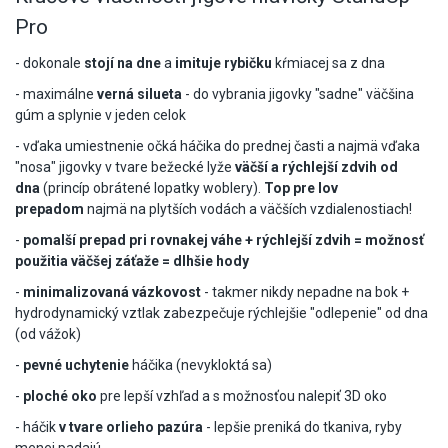
Pro
- dokonale
stojí na dne
a
imituje rybičku
kŕmiacej sa z dna
- maximálne
verná silueta
- do vybrania jigovky "sadne" väčšina
gúm a splynie v jeden celok
- vďaka umiestnenie očká háčika do prednej časti a najmä vďaka
"nosa" jigovky v tvare bežecké lyže
väčší a rýchlejší zdvih od
dna
(princíp obrátené lopatky woblery).
Top pre lov
prepadom
najmä na plytších vodách a väčších vzdialenostiach!
-
pomalší prepad pri rovnakej váhe + rýchlejší zdvih = možnosť
použitia väčšej záťaže = dlhšie hody
-
minimalizovaná vázkovost
- takmer nikdy nepadne na bok +
hydrodynamický vztlak zabezpečuje rýchlejšie "odlepenie" od dna
(od vážok)
-
pevné uchytenie
háčika (nevykloktá sa)
-
ploché oko
pre lepší vzhľad a s možnosťou nalepiť 3D oko
- háčik
v tvare orlieho pazúra
- lepšie preniká do tkaniva, ryby
menej padajú