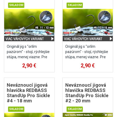
Originál jig s "orlím
Originál jig s "orlím
pazúrom" - stojí, rýchlejšie
pazúrom" - stojí, rýchlejšie
stúpa, menej viazne. Pre
stúpa, menej viazne. Pre
nástrahy vel. 2 - 3 cm.
nástrahy vel. 2,5 - 4,5 cm.
2,90 €
2,90 €
Neváznoucí jigová
Neváznoucí jigová
hlavička REDBASS
hlavička REDBASS
StandUp Pro Sickle
StandUp Pro Sickle
#4 - 18 mm
#2 - 20 mm