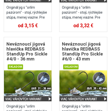
Originál jig s "orlím
Originál jig s "orlím
pazúrom" - stojí, rýchlejšie
pazúrom" - stojí, rýchlejšie
stúpa, menej viazne. Pre
stúpa, menej viazne. Pre
nástrahy vel. 6 - 10 cm.
nástrahy vel. 7 - 11 cm.
od 3,15 €
od 3,32 €
Neváznoucí jigová
Neváznoucí jigová
hlavička REDBASS
hlavička REDBASS
StandUp Pro Sickle
StandUp Pro Sickle
#4/0 - 36 mm
#6/0 - 43 mm
Originál jig s "orlím
Originál jig s "orlím