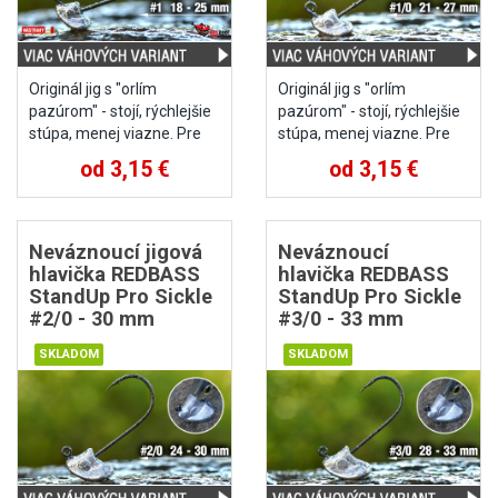
Originál jig s "orlím
Originál jig s "orlím
pazúrom" - stojí, rýchlejšie
pazúrom" - stojí, rýchlejšie
stúpa, menej viazne. Pre
stúpa, menej viazne. Pre
nástrahy vel. 5 - 8 cm.
nástrahy vel. 5 - 8 cm.
od 3,15 €
od 3,15 €
Neváznoucí jigová
Neváznoucí
hlavička REDBASS
hlavička REDBASS
StandUp Pro Sickle
StandUp Pro Sickle
#2/0 - 30 mm
#3/0 - 33 mm