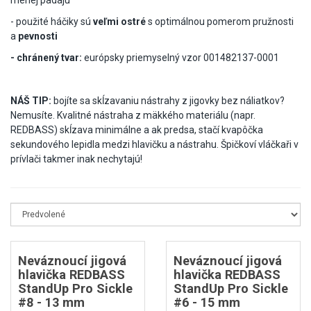
- použité háčiky sú
veľmi ostré
s optimálnou pomerom pružnosti
a
pevnosti
- chránený tvar:
európsky priemyselný vzor 001482137-0001
NÁŠ TIP:
bojíte sa skĺzavaniu nástrahy z jigovky bez náliatkov?
Nemusíte. Kvalitné nástraha z mäkkého materiálu (napr.
REDBASS) skĺzava minimálne a ak predsa, stačí kvapôčka
sekundového lepidla medzi hlavičku a nástrahu. Špičkoví vláčkaři v
prívlači takmer inak nechytajú!
Neváznoucí jigová
Neváznoucí jigová
hlavička REDBASS
hlavička REDBASS
StandUp Pro Sickle
StandUp Pro Sickle
#8 - 13 mm
#6 - 15 mm