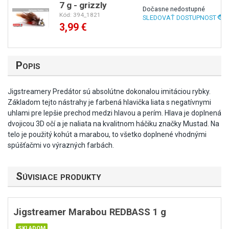
skladom
7 g - RH
-
+
Kód: 394_1818
3,99 €
skladom
Popis
7 g - grizzly
Dočasne nedostupné
Jigstreamery Predátor sú absolútne dokonalou imitáciou rybky.
Kód: 394_1821
SLEDOVAŤ DOSTUPN
Základom tejto nástrahy je farbená hlavička liata s negatívnymi
3,99 €
uhlami pre lepšie prechod medzi hlavou a perím. Hlava je doplnená
dvojicou 3D očí a je naliata na kvalitnom háčiku značky Mustad. Na
telo je použitý kohút a marabou, to všetko doplnené vhodnými
spúšťačmi vo výrazných farbách.
Súvisiace produkty
Jigstreamer Marabou REDBASS 1 g