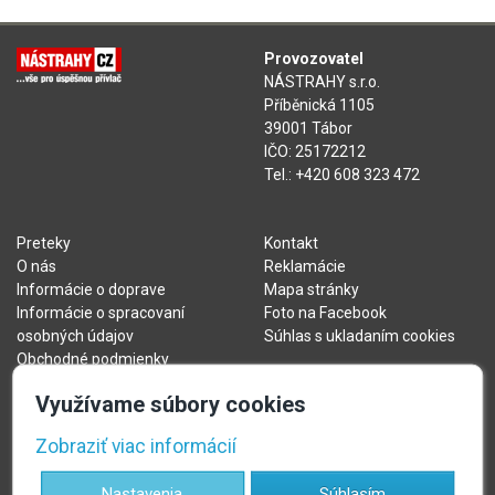
Provozovatel
NÁSTRAHY s.r.o.
Příběnická 1105
39001 Tábor
IČO: 25172212
Tel.: +420 608 323 472
Preteky
Kontakt
O nás
Reklamácie
Informácie o doprave
Mapa stránky
Informácie o spracovaní
Foto na Facebook
osobných údajov
Súhlas s ukladaním cookies
Obchodné podmienky
Informacie o cookies
Využívame súbory cookies
text_withdrawal
Zobraziť viac informácií
Nastavenia
Súhlasím