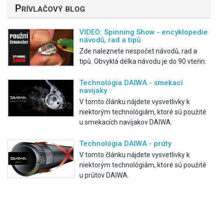
Prívlačový blog
VIDEO: Spinning Show - encyklopedie
návodů, rad a tipů
Zde naleznete nespočet návodů, rad a
tipů. Obvyklá délka návodu je do 90 vteřin.
Technológia DAIWA - smekací
navijaky
V tomto článku nájdete vysvetlivky k
niektorým technológiám, ktoré sú použité
u smekacích navijakov DAIWA.
Technológia DAIWA - prúty
V tomto článku nájdete vysvetlivky k
niektorým technológiám, ktoré sú použité
u prútov DAIWA.