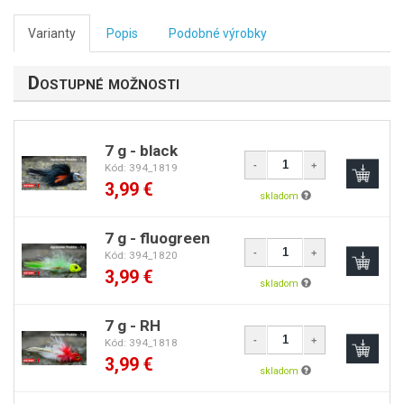
Varianty
Popis
Podobné výrobky
Dostupné možnosti
7 g - black
-
+
Kód: 394_1819
3,99 €
skladom
7 g - fluogreen
-
+
Kód: 394_1820
3,99 €