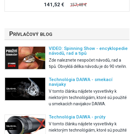
141,52 €
157,48 €
Prívlačový blog
VIDEO: Spinning Show - encyklopedie
návodů, rad a tipů
Zde naleznete nespočet návodů, rad a
tipů. Obvyklá délka návodu je do 90 vteřin.
Technológia DAIWA - smekací
navijaky
V tomto článku nájdete vysvetlivky k
niektorým technológiám, ktoré sú použité
u smekacích navijakov DAIWA.
Technológia DAIWA - prúty
V tomto článku nájdete vysvetlivky k
niektorým technológiám, ktoré sú použité