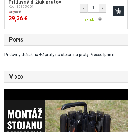
Popis
Prídavný držiak prutov
Kód: 15905-001
-
+
Prídavný držiak na +2 prúty na stojan na prúty Presso Iprimi.
31,50 €
29,36 €
skladom
Video