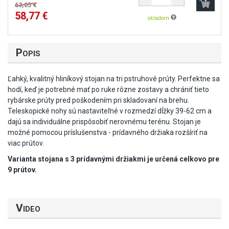
Popis
Stojan na prúty Presso Iprimi
Kód: 15905-000
-
+
Ľahký, kvalitný hliníkový stojan na tri pstruhové prúty. Perfektne sa
63,05 €
hodí, keď je potrebné mať po ruke rôzne zostavy a chrániť tieto
58,77 €
skladom
rybárske prúty pred poškodením pri skladovaní na brehu.
Teleskopické nohy sú nastaviteľné v rozmedzí dĺžky 39-62 cm a
dajú sa individuálne prispôsobiť nerovnému terénu. Stojan je
možné pomocou príslušenstva - prídavného držiaka rozšíriť na
viac prútov.
Varianta stojana s 3 prídavnými držiakmi je určená celkovo pre
9 prútov.
Video