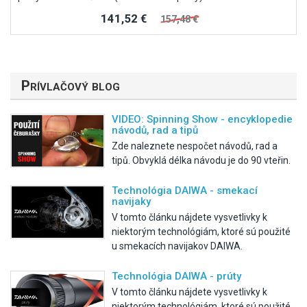
141,52 €
157,48 €
Prívlačový blog
VIDEO: Spinning Show - encyklopedie
návodů, rad a tipů
Zde naleznete nespočet návodů, rad a
tipů. Obvyklá délka návodu je do 90 vteřin.
Technológia DAIWA - smekací
navijaky
V tomto článku nájdete vysvetlivky k
niektorým technológiám, ktoré sú použité
u smekacích navijakov DAIWA.
Technológia DAIWA - prúty
V tomto článku nájdete vysvetlivky k
niektorým technológiám, ktoré sú použité